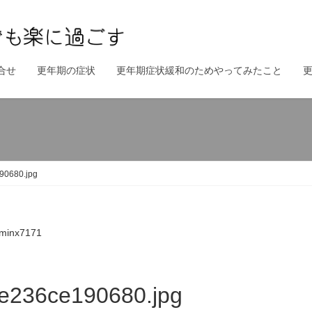
合せ
更年期の症状
更年期症状緩和のためやってみたこと
90680.jpg
minx7171
e236ce190680.jpg